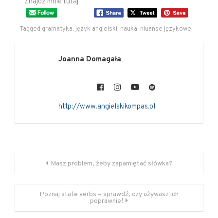
Znajdź mnie tutaj
Tagged
gramatyka
,
język angielski
,
nauka
,
niuanse językowe
Joanna Domagała
http://www.angielskikompas.pl
Masz problem, żeby zapamiętać słówka?
Poznaj state verbs – sprawdź, czy używasz ich
poprawnie!